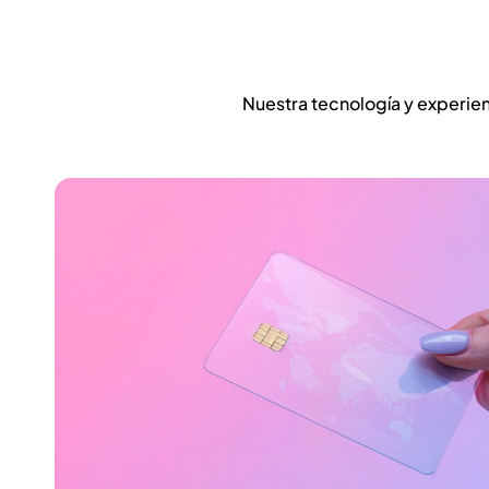
eco
amigables
Nuestra tecnología y experien
Amica es nuestra
tarjeta amigable
con el planeta.
Más información