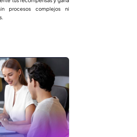
mente tus recompensas y gana
sin procesos complejos ni
s.