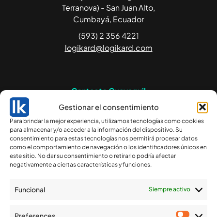
Terranova) - San Juan Alto,
Cumbayá, Ecuador
(593) 2 356 4221
logikard@logikard.com
Contacto Guayaquil
Gestionar el consentimiento
Av. Francisco de Orellana
Para brindar la mejor experiencia, utilizamos tecnologías como cookies
234 Edificio Blue Towers,
para almacenar y/o acceder a la información del dispositivo. Su
piso 14. Guayaquil,
consentimiento para estas tecnologías nos permitirá procesar datos
Ecuador.
como el comportamiento de navegación o los identificadores únicos en
este sitio. No dar su consentimiento o retirarlo podría afectar
(593) 4 263 0924
negativamente a ciertas características y funciones.
csgye@logikard.com
Funcional
Siempre activo
Preferences