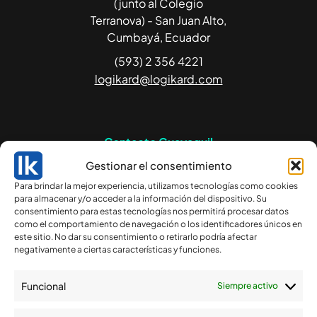
(junto al Colegio
Terranova) - San Juan Alto,
Cumbayá, Ecuador
(593) 2 356 4221
logikard@logikard.com
Contacto Guayaquil
Gestionar el consentimiento
Av. Francisco de Orellana
Para brindar la mejor experiencia, utilizamos tecnologías como cookies
234 Edificio Blue Towers,
para almacenar y/o acceder a la información del dispositivo. Su
piso 14. Guayaquil,
consentimiento para estas tecnologías nos permitirá procesar datos
Ecuador.
como el comportamiento de navegación o los identificadores únicos en
este sitio. No dar su consentimiento o retirarlo podría afectar
(593) 4 263 0924
negativamente a ciertas características y funciones.
csgye@logikard.com
Funcional
Siempre activo